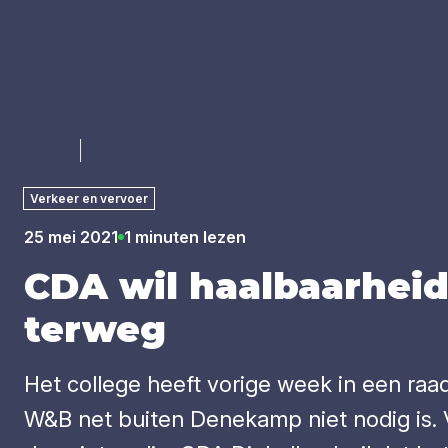
Luister
Verkeer en vervoer
25 mei 2021
1 minuten lezen
CDA
wil haal­baar­heids
ter­weg
Het college heeft vorige week in een raad
W&B net buiten Denekamp niet nodig is. Vol