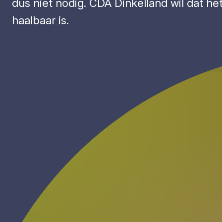
dus niet nodig. CDA Dinkelland wil dat he
haalbaar is.