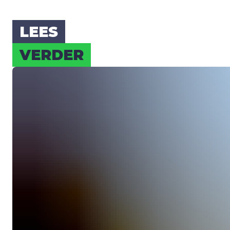
LEES
VER­DER