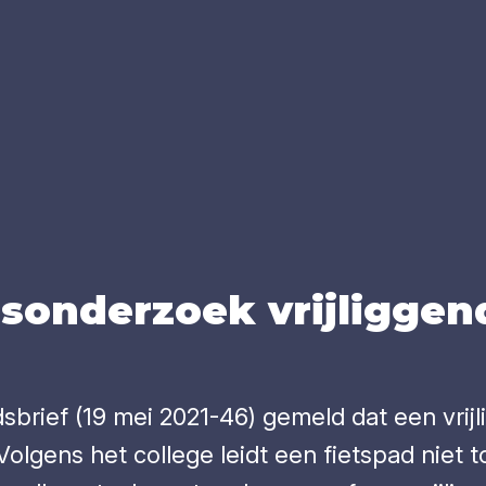
­on­der­zoek vrij­lig­gen
sbrief (19 mei 2021-46) gemeld dat een vrijl
gens het college leidt een fietspad niet tot