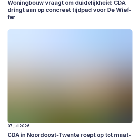
Woning­bouw vraagt om dui­de­lijk­heid:
CDA
dringt aan op con­creet tijd­pad voor De Wief­
fer
07 juli 2026
CDA
in Noord­oost-Twen­te roept op tot maat­