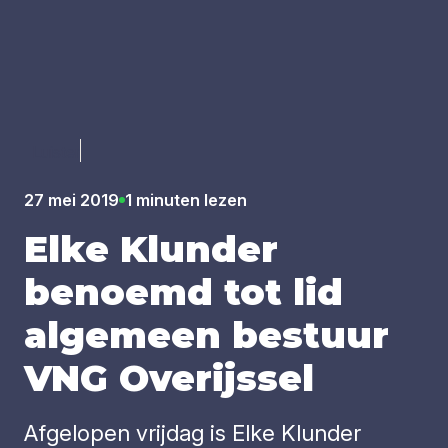
Luister
27 mei 2019
1 minuten lezen
Elke Klun­der
benoemd tot lid
alge­meen bestuur
VNG
Over­ijs­sel
Afgelopen vrijdag is Elke Klunder