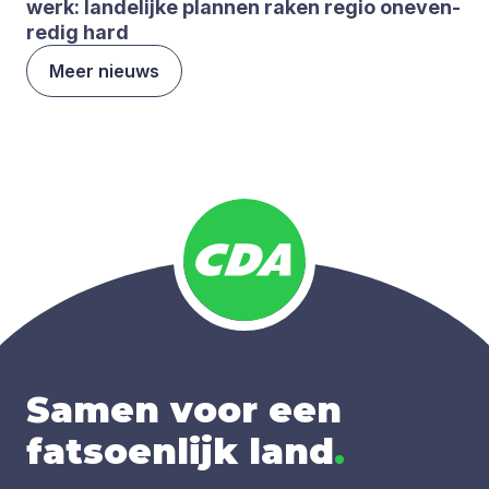
werk: lan­de­lij­ke plan­nen raken regio one­ven­
re­dig hard
Meer nieuws
Samen voor een
fatsoenlijk land
.