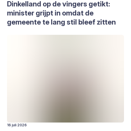
Din­kel­land op de vin­gers getikt:
minis­ter grijpt in omdat de
gemeen­te te lang stil bleef zit­ten
16 juli 2026