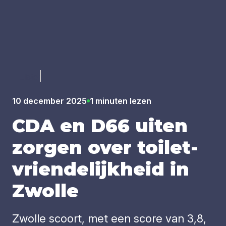
Luister
10 december 2025
1 minuten lezen
CDA
en
D
66
uiten
zor­gen over toi­let­
vrien­de­lijk­heid in
Zwol­le
Zwolle scoort, met een score van 3,8,