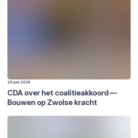
29 juni 2026
CDA
over het coa­li­tie­ak­koord —
Bou­wen op Zwol­se kracht