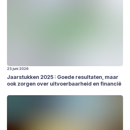
23 juni 2026
Jaar­stuk­ken
2025
: Goe­de resul­ta­ten, maar
ook zor­gen over uit­voer­baar­heid en finan­cië