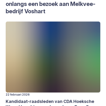
onlangs een bezoek aan Melk­vee­
be­drijf Vos­hart
22 februari 2026
Kan­di­daat-raads­le­den van
CDA
Hoek­sche