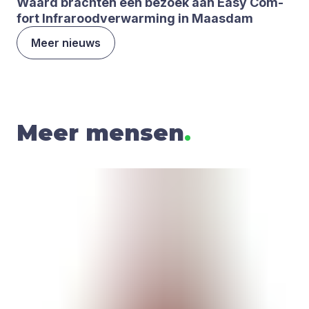
Waard brach­ten een bezoek aan Easy Com­
fort Infra­rood­ver­war­ming in Maas­dam
Meer nieuws
Meer mensen
.