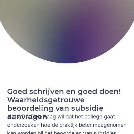
Goed schrijven en goed doen!
Waarheidsgetrouwe
beoordeling van subsidie
aanvragen
Het CDA Den Haag wil dat het college gaat
onderzoeken hoe de praktijk beter meegenomen
kan worden bij het beoordelen van subsidies