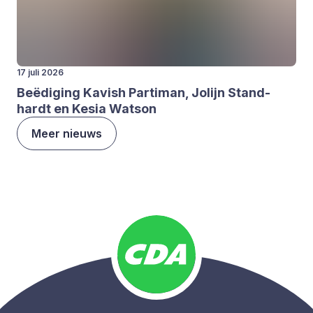
17 juli 2026
Beë­di­ging Kavish Par­ti­man, Jolijn Stand­
hardt en Kesia Wat­son
Meer nieuws