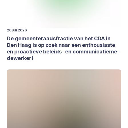
20 juli 2026
De gemeen­te­raads­frac­tie van het
CDA
in
Den Haag is op zoek naar een enthou­si­as­te
en pro­ac­tie­ve beleids- en com­mu­ni­ca­tie­me­
de­wer­ker!