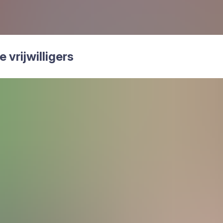
rij­wil­li­gers