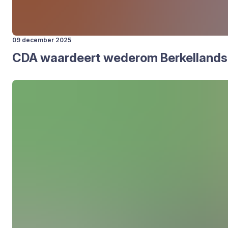
09 december 2025
CDA
waar­deert weder­om Ber­kel­land­se v