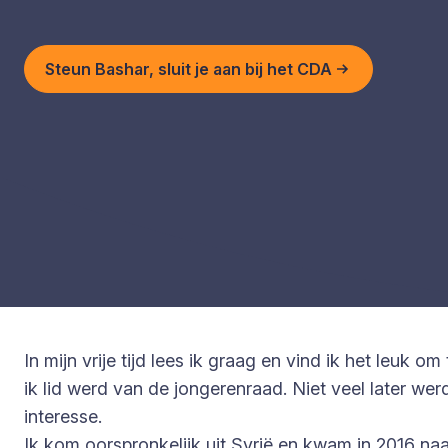
Steun Bashar, sluit je aan bij het CDA
In mijn vrije tijd lees ik graag en vind ik het leuk 
ik lid werd van de jongerenraad. Niet veel later wer
interesse.
Ik kom oorspronkelijk uit Syrië en kwam in 2016 na