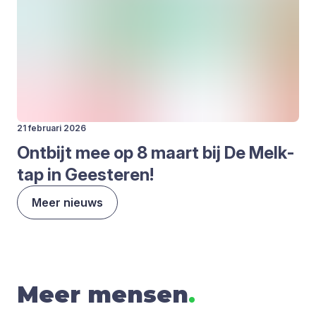
21 februari 2026
Ont­bijt mee op
8
maart bij De Melk­
tap in Gees­te­ren!
Meer nieuws
Meer mensen
.