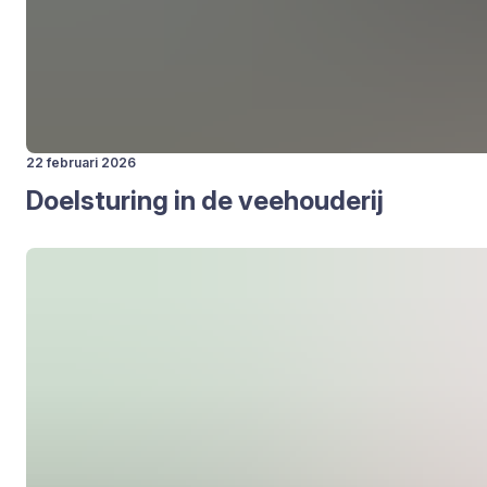
22 februari 2026
Doel­stu­ring in de vee­hou­de­rij