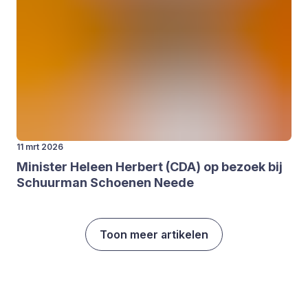
11 mrt 2026
Minis­ter Hel­een Her­bert (
CDA
) op bezoek bij
Schuur­man Schoe­nen Nee­de
Toon meer artikelen