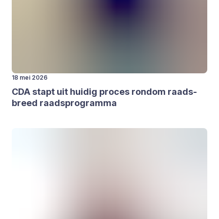
18 mei 2026
CDA
stapt uit hui­dig pro­ces rond­om raads­
breed raads­pro­gram­ma