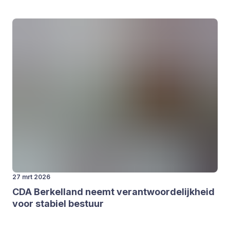
27 mrt 2026
CDA
Ber­kel­land neemt ver­ant­woor­de­lijk­heid
voor sta­biel bestuur