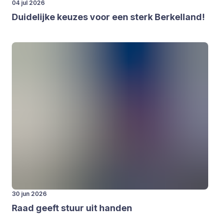
04 jul 2026
Dui­de­lij­ke keu­zes voor een sterk Ber­kel­land!
30 jun 2026
Raad geeft stuur uit han­den