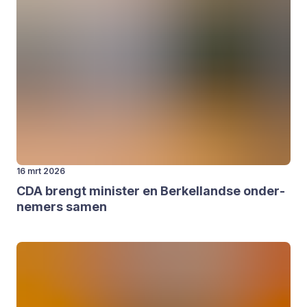
16 mrt 2026
CDA
brengt minis­ter en Ber­kel­land­se onder­
ne­mers samen