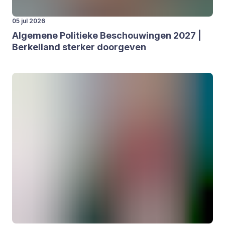
05 jul 2026
Alge­me­ne Poli­tie­ke Beschou­win­gen
2027
|
Ber­kel­land ster­ker door­ge­ven