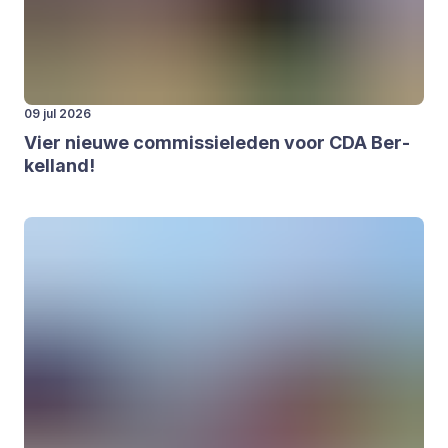
09 jul 2026
Vier nieu­we com­mis­sie­le­den voor
CDA
Ber­
kel­land!