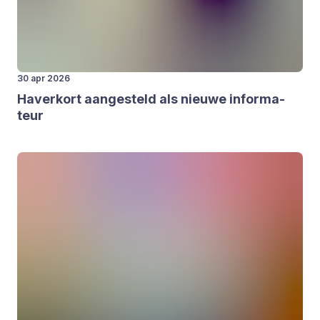
30 apr 2026
Haver­kort aan­ge­steld als nieu­we infor­ma­
teur