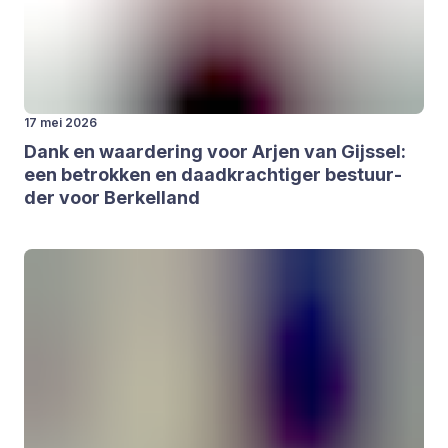
17 mei 2026
Dank en waar­de­ring voor Arjen van Gijs­sel:
een betrok­ken en daad­krach­ti­ger bestuur­
der voor Ber­kel­land