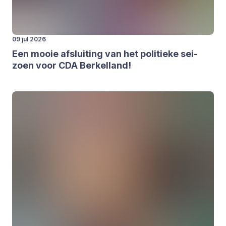
09 jul 2026
Een mooie afslui­ting van het poli­tie­ke sei­
zoen voor
CDA
Ber­kel­land!