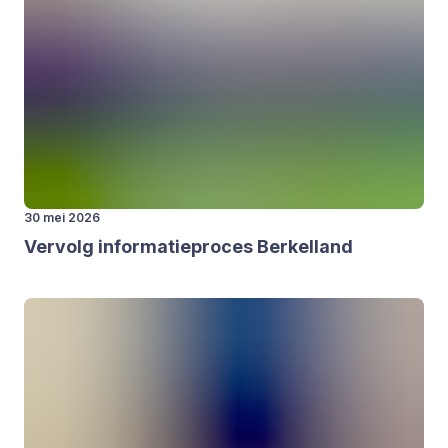
30 mei 2026
Ver­volg infor­ma­tie­pro­ces Ber­kel­land