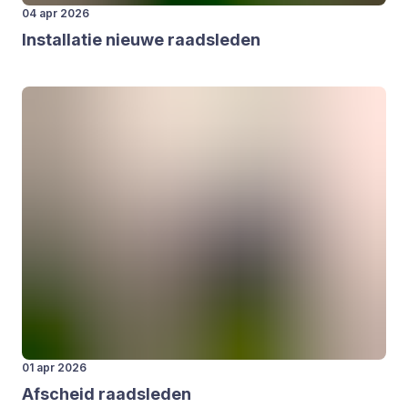
04 apr 2026
Instal­la­tie nieu­we raads­le­den
01 apr 2026
Afscheid raads­le­den