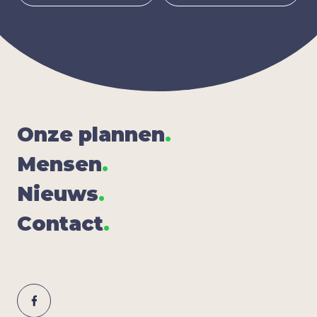
Onze plan­nen
.
Men­sen
.
Nieuws
.
Con­tact
.