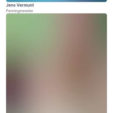
Jens Vermunt
Penningmeester