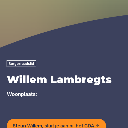
Burgerraadslid
Willem Lambregts
Woonplaats:
Steun Willem, sluit je aan bij het CDA