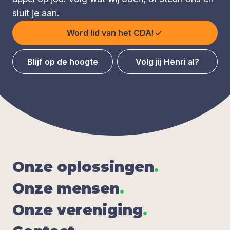
sluit je aan.
Word lid van het CDA!
Blijf op de hoogte
Volg jij Henri al?
Onze oplos­sin­gen
.
Onze men­sen
.
Onze ver­e­ni­ging
.