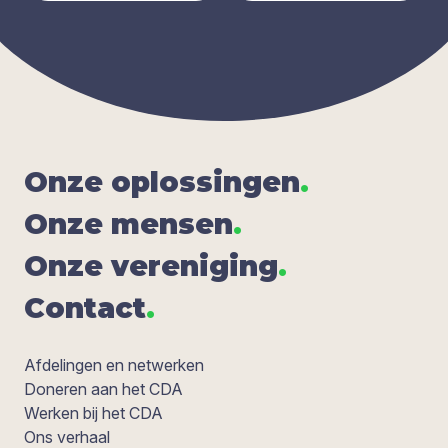
Onze oplos­sin­gen
.
Onze men­sen
.
Onze ver­e­ni­ging
.
Con­tact
.
Afdelingen en netwerken
Doneren aan het CDA
Werken bij het CDA
Ons verhaal