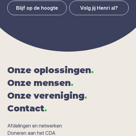
Blijf op de hoogte
Volg jij Henri al?
Onze oplos­sin­gen
.
Onze men­sen
.
Onze ver­e­ni­ging
.
Con­tact
.
Afdelingen en netwerken
Doneren aan het CDA