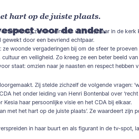
t hart op de juiste plaats.
respect voor de ander.
 Politiek kreeg ze niet van huis uit mee, maar in de k
rd gewekt door een bevriend echtpaar.
tij: ze woonde vergaderingen bij om de sfeer te proeve
 cultuur en veiligheid. Zo kreeg ze een beter beeld van 
j voor staat: omzien naar je naasten en respect hebben 
oorgemaakt. Zij stelde zichzelf de volgende vragen: ‘waa
t CDA het onder leiding van Henri Bontenbal over ‘recht
Kesia haar persoonlijke visie en het CDA bij elkaar.
met het hart op de juiste plaats’. Ze waardeert zijn poli
spreiden in haar buurt en als figurant in de tv-spot, la