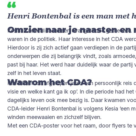
Henri Bontenbal is een man met he
Omzien naar je naasten en 
Kesia is actief lid van een evangelische gemeente.
waren in de politiek. Haar interesse in het CDA we
Hierdoor is zij zich actief gaan verdiepen in de par
onderwerpen die zij belangrijk vindt, zoals armoede,
past bij haar. Het werd haar duidelijk waar de parti
zelf in het leven staat.
Waarom het CDA?
Kesia heeft de afgelopen jaren een persoonlijk reis d
visie en welke kant ga ik op’. In die periode had he
dagelijks leven ook mee bezig is. Daar kwamen voor 
CDA-leider Henri Bontenbal is volgens Kesia ‘een man 
winden meewaaien en zichzelf blijven.
Met een CDA-poster voor het raam, door flyers te ver