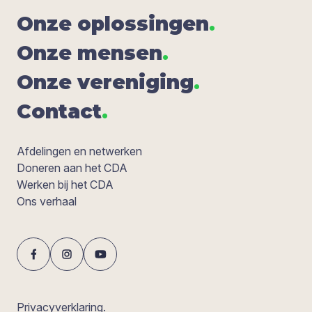
Onze oplos­sin­gen
.
Onze men­sen
.
Onze ver­e­ni­ging
.
Con­tact
.
Afdelingen en netwerken
Doneren aan het CDA
Werken bij het CDA
Ons verhaal
Privacyverklaring.