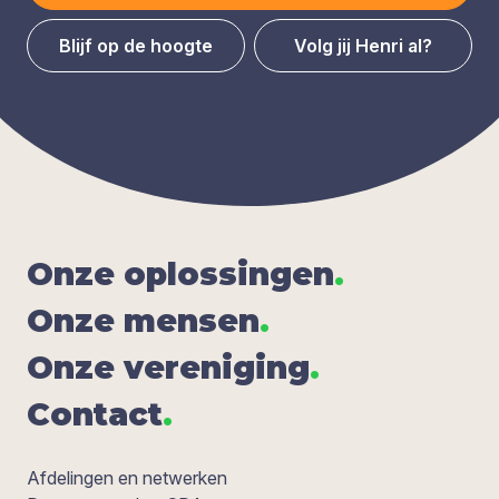
Blijf op de hoogte
Volg jij Henri al?
Onze oplos­sin­gen
.
Onze men­sen
.
Onze ver­e­ni­ging
.
Con­tact
.
Afdelingen en netwerken