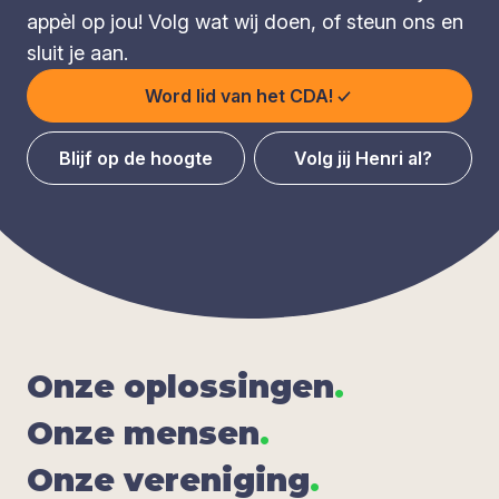
appèl op jou! Volg wat wij doen, of steun ons en
sluit je aan.
Word lid van het CDA!
Blijf op de hoogte
Volg jij Henri al?
Onze oplos­sin­gen
.
Onze men­sen
.
Onze ver­e­ni­ging
.