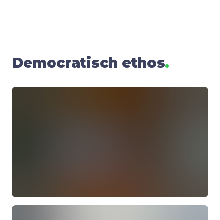
Demo­cra­tisch ethos
.