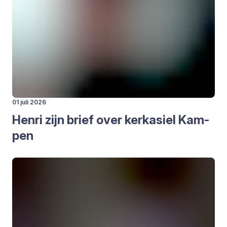
01 juli 2026
Hen­ri zijn brief over kerk­asiel Kam­
pen