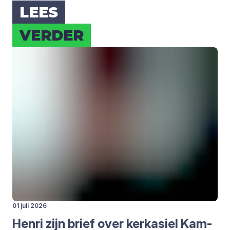
LEES
VER­DER
01 juli 2026
Hen­ri zijn brief over kerk­asiel Kam­