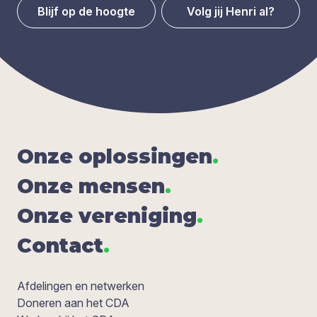
Blijf op de hoogte
Volg jij Henri al?
Onze oplos­sin­gen
.
Onze men­sen
.
Onze ver­e­ni­ging
.
Con­tact
.
Afdelingen en netwerken
Doneren aan het CDA