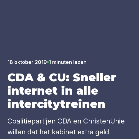
Luister
18 oktober 2019
1 minuten lezen
CDA
&
CU
: Snel­ler
inter­net in alle
inter­ci­ty­trei­nen
Coalitiepartijen CDA en ChristenUnie
willen dat het kabinet extra geld