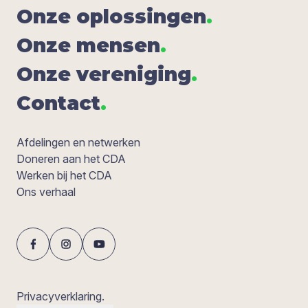
Onze oplos­sin­gen
.
Onze men­sen
.
Onze ver­e­ni­ging
.
Con­tact
.
Afdelingen en netwerken
Doneren aan het CDA
Werken bij het CDA
Ons verhaal
Privacyverklaring.