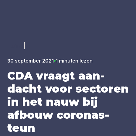
Luister
30 september 2021
1 minuten lezen
CDA
vraagt aan­
dacht voor sec­to­ren
in het nauw bij
afbouw coro­nas­
teun