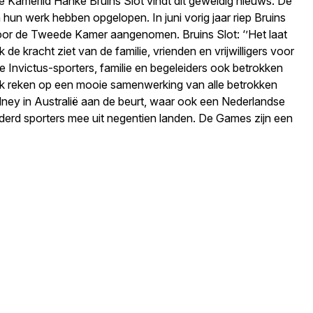
 Kamerlid Hanke Bruins Slot vindt dit geweldig nieuws. De
 hun werk hebben opgelopen. In juni vorig jaar riep Bruins
oor de Tweede Kamer aangenomen. Bruins Slot: ‘’Het laat
e kracht ziet van de familie, vrienden en vrijwilligers voor
e Invictus-sporters, familie en begeleiders ook betrokken
 Ik reken op een mooie samenwerking van alle betrokken
ydney in Australië aan de beurt, waar ook een Nederlandse
derd sporters mee uit negentien landen. De Games zijn een