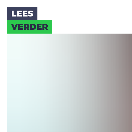
LEES
VER­DER