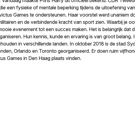
 Vandaag maakte Prins Harry dit officieel bekend. CDA Tweede
die een fysieke of mentale beperking tijdens de uitoefening van
nvictus Games te ondersteunen. Haar voorstel werd unaniem d
airen en de verbindende kracht van sport zien. Waarbij je ook d
 mooie evenement tot een succes maken. Het is belangrijk dat d
aniseren. Hun kennis, kunde en ervaring is van groot belang.
gehouden in verschillende landen. In oktober 2018 is de stad S
nden, Orlando en Toronto georganiseerd. Er doen ruim vijfhon
vcitus Games in Den Haag plaats vinden.