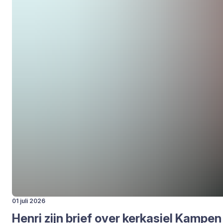
01 juli 2026
Hen­ri zijn brief over kerk­asiel Kam­pen