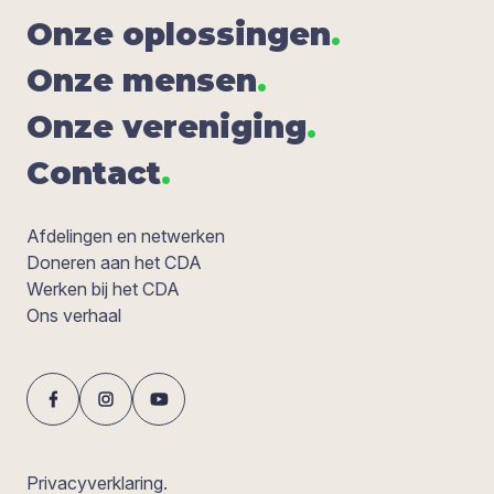
Onze oplos­sin­gen
.
Onze men­sen
.
Onze ver­e­ni­ging
.
Con­tact
.
Afdelingen en netwerken
Doneren aan het CDA
Werken bij het CDA
Ons verhaal
Privacyverklaring.