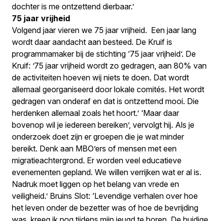
dochter is me ontzettend dierbaar.’
75 jaar vrijheid
Volgend jaar vieren we 75 jaar vrijheid. Een jaar lang
wordt daar aandacht aan besteed. De Kruif is
programmamaker bij de stichting ‘75 jaar vrijheid’. De
Kruif: ’75 jaar vrijheid wordt zo gedragen, aan 80% van
de activiteiten hoeven wij niets te doen. Dat wordt
allemaal georganiseerd door lokale comités. Het wordt
gedragen van onderaf en dat is ontzettend mooi. Die
herdenken allemaal zoals het hoort.’ ‘Maar daar
bovenop wil je iedereen bereiken’, vervolgt hij. Als je
onderzoek doet zijn er groepen die je wat minder
bereikt. Denk aan MBO’ers of mensen met een
migratieachtergrond. Er worden veel educatieve
evenementen gepland. We willen verrijken wat er al is.
Nadruk moet liggen op het belang van vrede en
veiligheid.’ Bruins Slot: ‘Levendige verhalen over hoe
het leven onder de bezetter was of hoe de bevrijding
was, kreeg ik nog tijdens mijn jeugd te horen. De huidige