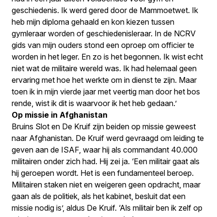
geschiedenis. Ik werd gered door de Mammoetwet. Ik
heb mijn diploma gehaald en kon kiezen tussen
gymleraar worden of geschiedenisleraar. In de NCRV
gids van mijn ouders stond een oproep om officier te
worden in het leger. En zo is het begonnen. Ik wist echt
niet wat de militaire wereld was. Ik had helemaal geen
ervaring met hoe het werkte om in dienst te zijn. Maar
toen ik in mijn vierde jaar met veertig man door het bos
rende, wist ik dit is waarvoor ik het heb gedaan.’
Op missie in Afghanistan
Bruins Slot en De Kruif zijn beiden op missie geweest
naar Afghanistan. De Kruif werd gevraagd om leiding te
geven aan de ISAF, waar hij als commandant 40.000
militairen onder zich had. Hij zei ja. ‘Een militair gaat als
hij geroepen wordt. Het is een fundamenteel beroep.
Militairen staken niet en weigeren geen opdracht, maar
gaan als de politiek, als het kabinet, besluit dat een
missie nodig is’, aldus De Kruif. ‘Als militair ben ik zelf op