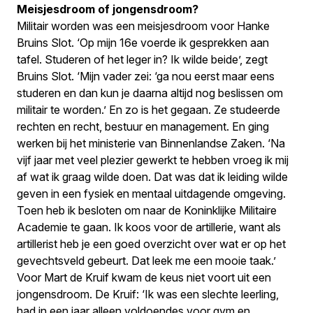
Meisjesdroom of jongensdroom?
Militair worden was een meisjesdroom voor Hanke
Bruins Slot. ‘Op mijn 16e voerde ik gesprekken aan
tafel. Studeren of het leger in? Ik wilde beide’, zegt
Bruins Slot. ‘Mijn vader zei: ‘ga nou eerst maar eens
studeren en dan kun je daarna altijd nog beslissen om
militair te worden.’ En zo is het gegaan. Ze studeerde
rechten en recht, bestuur en management. En ging
werken bij het ministerie van Binnenlandse Zaken. ‘Na
vijf jaar met veel plezier gewerkt te hebben vroeg ik mij
af wat ik graag wilde doen. Dat was dat ik leiding wilde
geven in een fysiek en mentaal uitdagende omgeving.
Toen heb ik besloten om naar de Koninklijke Militaire
Academie te gaan. Ik koos voor de artillerie, want als
artillerist heb je een goed overzicht over wat er op het
gevechtsveld gebeurt. Dat leek me een mooie taak.’
Voor Mart de Kruif kwam de keus niet voort uit een
jongensdroom. De Kruif: ‘Ik was een slechte leerling,
had in een jaar alleen voldoendes voor gym en