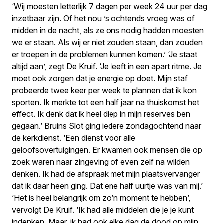
‘Wij moesten letterlijk 7 dagen per week 24 uur per dag
inzetbaar zijn. Of het nou ’s ochtends vroeg was of
midden in de nacht, als ze ons nodig hadden moesten
we er staan. Als wij er niet zouden staan, dan zouden
er troepen in de problemen kunnen komen.’ ‘Je staat
altijd aan’, zegt De Kruif. ‘Je leeft in een apart ritme. Je
moet ook zorgen dat je energie op doet. Mijn staf
probeerde twee keer per week te plannen dat ik kon
sporten. Ik merkte tot een half jaar na thuiskomst het
effect. Ik denk dat ik heel diep in mijn reserves ben
gegaan.’ Bruins Slot ging iedere zondagochtend naar
de kerkdienst. ‘Een dienst voor alle
geloofsovertuigingen. Er kwamen ook mensen die op
zoek waren naar zingeving of even zelf na wilden
denken. Ik had de afspraak met mijn plaatsvervanger
dat ik daar heen ging. Dat ene half uurtje was van mij.’
‘Het is heel belangrijk om zo’n moment te hebben’,
vervolgt De Kruif. ‘Ik had alle middelen die je je kunt
indenken. Maar, ik had ook elke dag de dood op mijn