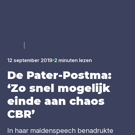
Luister
12 september 2019
2 minuten lezen
De Pater-Post­ma:
‘
Zo snel moge­lijk
ein­de aan cha­os
CBR
’
In haar maidenspeech benadrukte