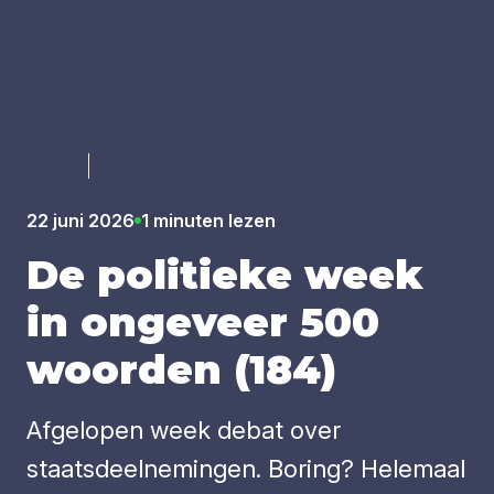
Luister
22 juni 2026
1 minuten lezen
De poli­tie­ke week
in onge­veer
500
woor­den (
184
)
Afgelopen week debat over
staatsdeelnemingen. Boring? Helemaal