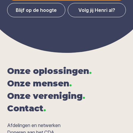
Blijf op de hoogte
Volg jij Henri al?
Onze oplos­sin­gen
.
Onze men­sen
.
Onze ver­e­ni­ging
.
Con­tact
.
Afdelingen en netwerken
Doneren aan het CDA