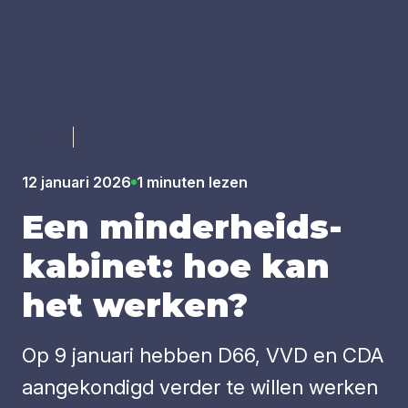
Luister
12 januari 2026
1 minuten lezen
Een min­der­heids­
ka­bi­net: hoe kan
het wer­ken?
Op 9 januari hebben D66, VVD en CDA
aangekondigd verder te willen werken