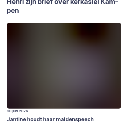
Hen­ri zijn brief over kerk­asiel Kam­
pen
30 juni 2026
Jan­ti­ne houdt haar mai­den­speech