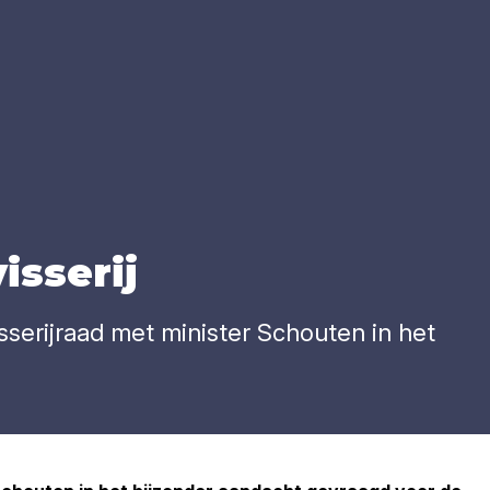
s­se­rij
serijraad met minister Schouten in het