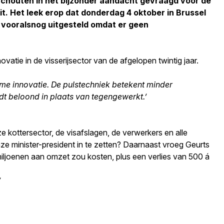
Schouten in het bijzonder aandacht gevraagd voor de
xit. Het leek erop dat donderdag 4 oktober in Brussel
is vooralsnog uitgesteld omdat er geen
tie in de visserijsector van de afgelopen twintig jaar.
e innovatie. De pulstechniek betekent minder
dt beloond in plaats van tegengewerkt.’
e kottersector, de visafslagen, de verwerkers en alle
ze minister-president in te zetten? Daarnaast vroeg Geurts
miljoenen aan omzet zou kosten, plus een verlies van 500 á
’