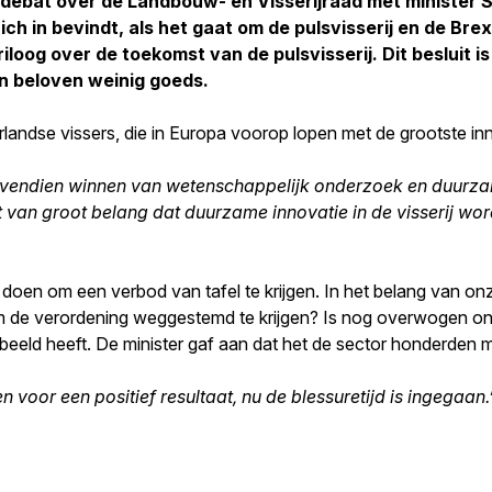
 debat over de Landbouw- en Visserijraad met minister 
ich in bevindt, als het gaat om de pulsvisserij en de Bre
iloog over de toekomst van de pulsvisserij. Dit besluit 
 beloven weinig goeds.
dse vissers, die in Europa voorop lopen met de grootste innova
ovendien winnen van wetenschappelijk onderzoek en duurzam
 van groot belang dat duurzame innovatie in de visserij wor
e doen om een verbod van tafel te krijgen. In het belang van onz
k om de verordening weggestemd te krijgen? Is nog overwogen on
beeld heeft. De minister gaf aan dat het de sector honderden 
 voor een positief resultaat, nu de blessuretijd is ingegaan.