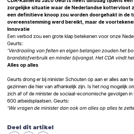
CDA-Kamerlid Jaco Geurts heeft dinsdag tijdens een
zorgelijke situatie waar de Nederlandse kottervloot z
een definitieve knoop zou worden doorgehakt in de tr
overeenstemming werd bereikt, maar de voortekenen
Innovatie
Een verbod zou een grote klap betekenen voor onze Nederlan
Geurts:
‘Verdraaiing van feiten en eigen belangen zouden het b
brandstofverbruik en minder bijvangst. Het CDA vindt het
Alles op alles
Geurts drong er bij minister Schouten op aan er alles aan t
gezinnen die hier van afhankelijk zijn. Is het nog mogelij
zich af of de minister de sociaal-economische gevolgen in 
600 arbeidsplaatsen. Geurts:
‘We vragen de minister dan ook om alles op alles te zetten
Deel dit artikel