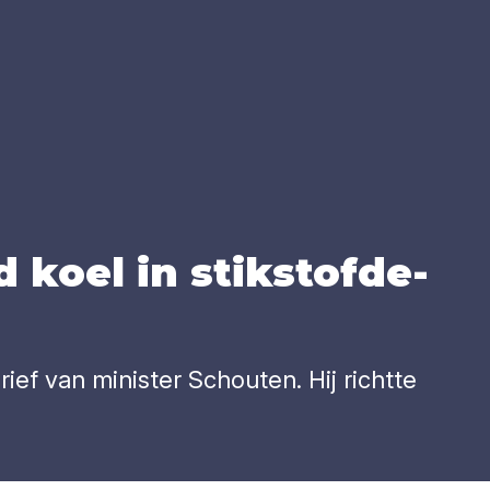
koel in stik­stof­de­
f van minister Schouten. Hij richtte