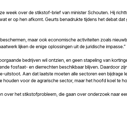
eek over de stikstof-brief van minister Schouten. Hij richtt
 wat er op hen afkomt. Geurts benadrukte tijdens het debat dat
e beschermen, maar ook economische activiteiten zoals nieu
twerk lijken de enige oplossingen uit de juridische impasse.”
doorgaande bedrijven wil ontzien, en geen stapeling van kortin
ende fosfaat- en dierrechten beschikbaar blijven. Daardoor zijn 
-uitstoot. Aan dat laatste moeten alle sectoren een bijdrage le
 te houden voor de agrarische sector, maar het hoofd koel te h
over het stikstofprobleem, die gaan over onderzoek naar een