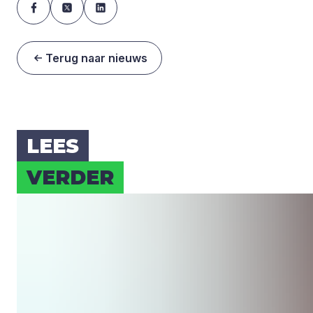
Terug naar nieuws
LEES
VER­DER