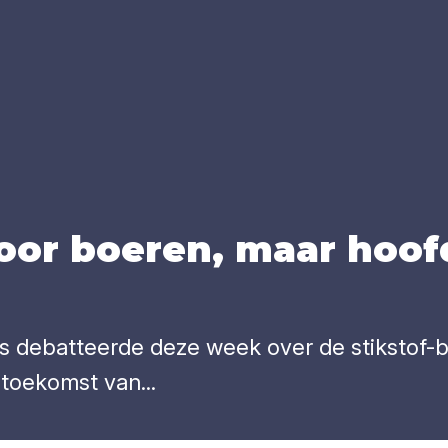
r boe­ren, maar hoofd 
ebatteerde deze week over de stikstof-brie
toekomst van...