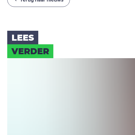
LEES
VER­DER