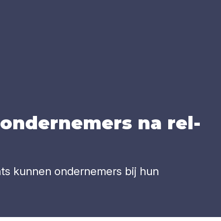
 onder­ne­mers na rel­
aats kunnen ondernemers bij hun