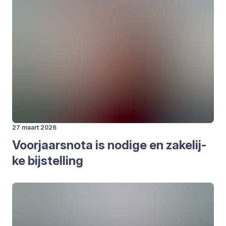
27 maart 2026
Voor­jaars­no­ta is nodi­ge en zake­lij­
ke bij­stel­ling