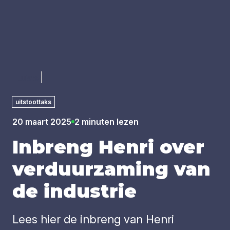
Luister
uitstoottaks
20 maart 2025
2 minuten lezen
Inbreng Hen­ri over
ver­duur­za­ming van
de indu­strie
Lees hier de inbreng van Henri