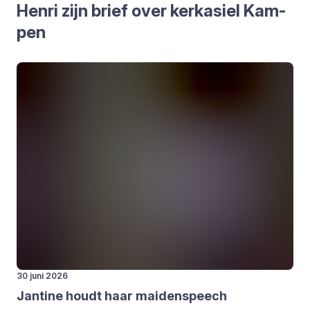
Hen­ri zijn brief over kerk­asiel Kam­
pen
30 juni 2026
Jan­ti­ne houdt haar mai­den­speech