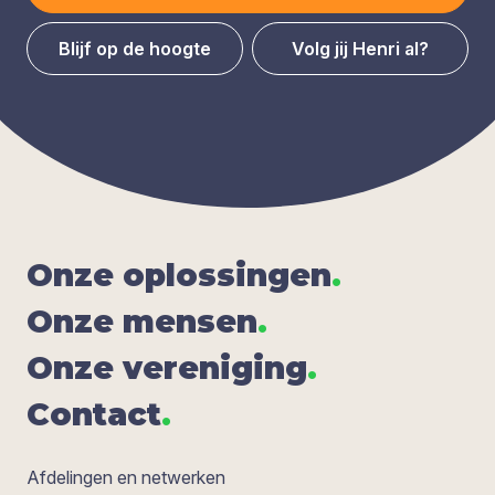
Blijf op de hoogte
Volg jij Henri al?
Onze oplos­sin­gen
.
Onze men­sen
.
Onze ver­e­ni­ging
.
Con­tact
.
Afdelingen en netwerken