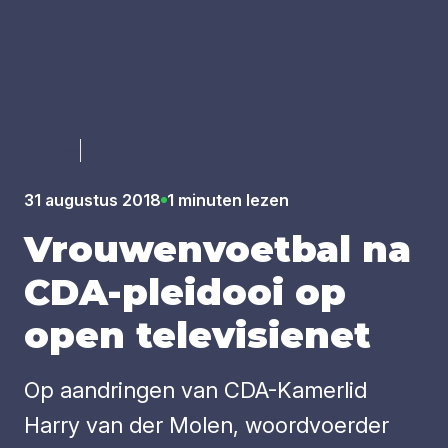
Luister
31 augustus 2018
1 minuten lezen
Vrou­wen­voet­bal na
CDA-plei­dooi op
open tele­vi­sie­net
Op aandringen van CDA-Kamerlid
Harry van der Molen, woordvoerder