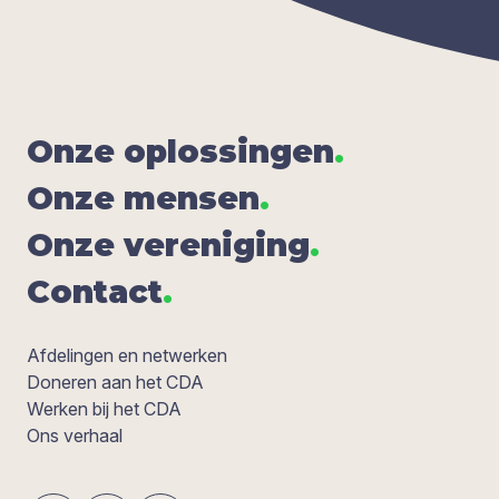
Onze oplos­sin­gen
.
Onze men­sen
.
Onze ver­e­ni­ging
.
Con­tact
.
Afdelingen en netwerken
Doneren aan het CDA
Werken bij het CDA
Ons verhaal