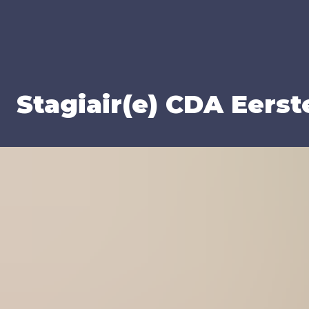
Stagiair(e)
CDA
Eer­st