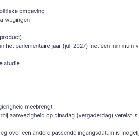
politieke omgeving
e afwegingen
sproduct)
van het parlementaire jaar (juli 2027) met een minimu
e studie
t
rgierigheid meebrengt
bij aanwezigheid op dinsdag (vergaderdag) vereist is.
leg over een andere passende ingangsdatum is mogelijk