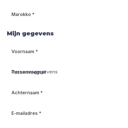
Marokko
*
Mijn gegevens
Voornaam
*
Persoonsgegevens
Tussenvoegsel
Achternaam
*
E-mailadres
*