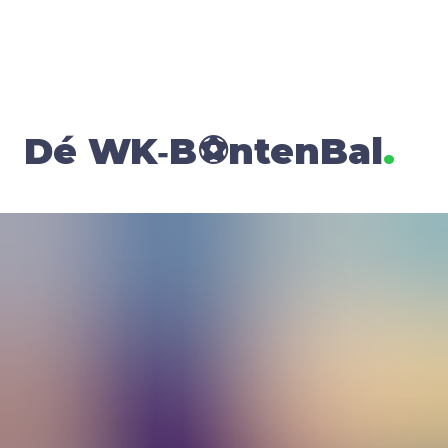
Dé
WK
‑B⚽ntenBal
.