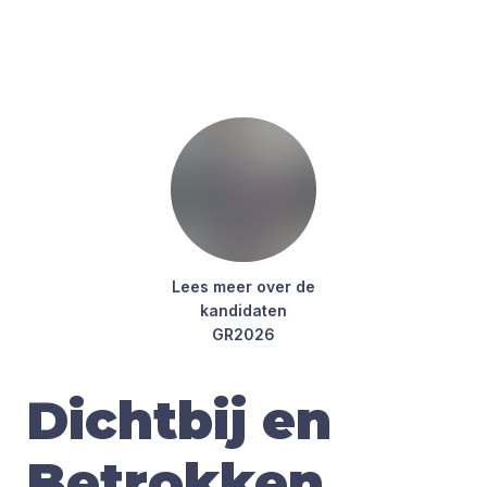
Lees meer over de
kan­di­da­ten
GR
2026
Dichtbij en
Betrokken
.