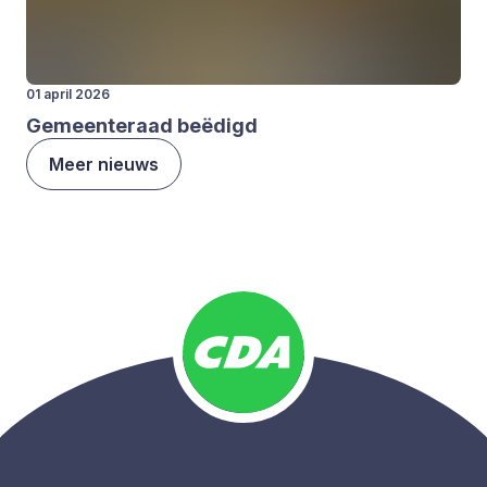
01 april 2026
Gemeen­te­raad beë­digd
Meer nieuws