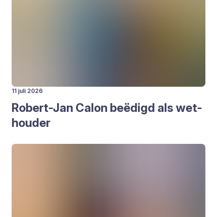
11 juli 2026
Robert-Jan Calon beë­digd als wet­
hou­der