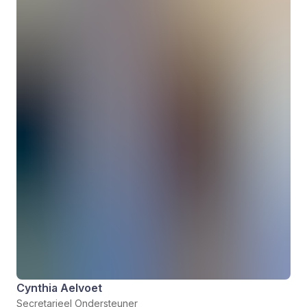
Cynthia Aelvoet
Secretarieel Ondersteuner