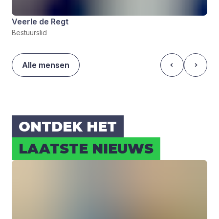
Veerle de Regt
Bestuurslid
Alle mensen
ONT­DEK HET
LAAT­STE NIEUWS