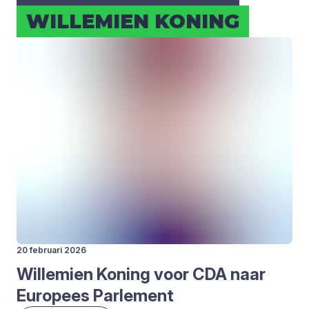
WIL­LE­MIEN KONING
20 februari 2026
Wil­le­mien Koning voor
CDA
naar
Euro­pees Par­le­ment