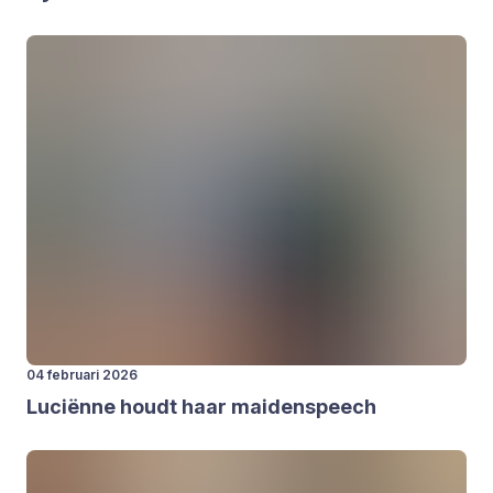
04 februari 2026
Luci­ën­ne houdt haar mai­den­speech