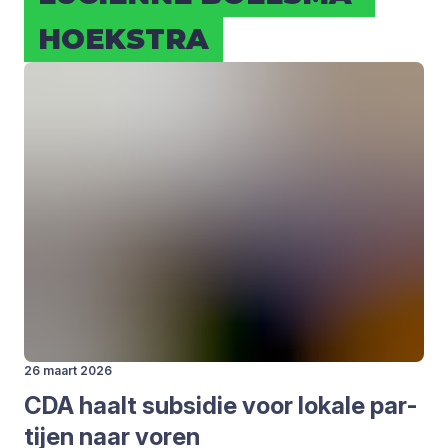
HOEKS­TRA
26 maart 2026
CDA
haalt sub­si­die voor loka­le par­
tij­en naar voren