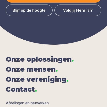
Blijf op de hoogte
Volg jij Henri al?
Onze oplos­sin­gen
.
Onze men­sen
.
Onze ver­e­ni­ging
.
Con­tact
.
Afdelingen en netwerken