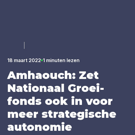
Luister
18 maart 2022
1 minuten lezen
Amha­ouch: Zet
Nati­o­naal Groei­
fonds ook in voor
meer stra­te­gi­sche
auto­no­mie