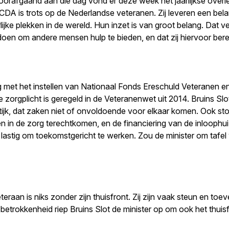
oorafgaand aan die dag vond er deze week het jaarlijkse overl
CDA is trots op de Nederlandse veteranen. Zij leveren een belan
ijke plekken in de wereld. Hun inzet is van groot belang. Dat 
oen om andere mensen hulp te bieden, en dat zij hiervoor berei
g met het instellen van Nationaal Fonds Ereschuld Veteranen 
e zorgplicht is geregeld in de Veteranenwet uit 2014. Bruins Slo
ijk, dat zaken niet of onvoldoende voor elkaar komen. Ook stond
n in de zorg terechtkomen, en de financiering van de inloophui
lastig om toekomstgericht te werken. Zou de minister om tafel w
eraan is niks zonder zijn thuisfront. Zij zijn vaak steun en toe
 betrokkenheid riep Bruins Slot de minister op om ook het thuis