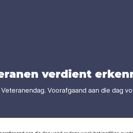
e­ra­nen ver­dient erken
r Veteranendag. Voorafgaand aan die dag von