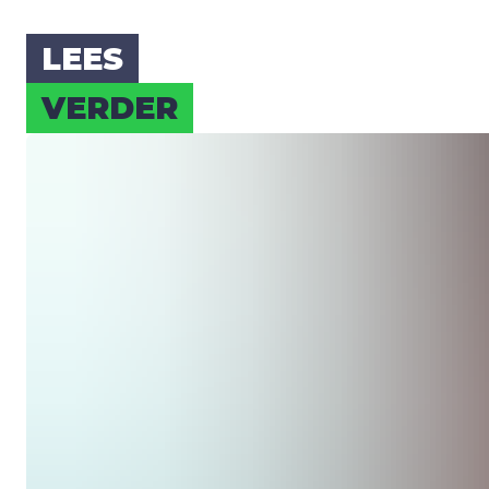
LEES
VER­DER