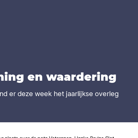
­ning en waar­de­ring
d er deze week het jaarlijkse overleg