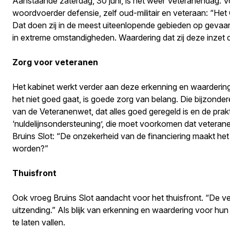
Aanstaande zaterdag, 30 juni, is het weer Veteranendag. V
woordvoerder defensie, zelf oud-militair en veteraan: “Het 
Dat doen zij in de meest uiteenlopende gebieden op gevaarl
in extreme omstandigheden. Waardering dat zij deze inzet d
Zorg voor veteranen
Het kabinet werkt verder aan deze erkenning en waarderin
het niet goed gaat, is goede zorg van belang. Die bijzonder
van de Veteranenwet, dat alles goed geregeld is en de prakt
‘nuldelijnsondersteuning’, die moet voorkomen dat veterane
Bruins Slot: “De onzekerheid van de financiering maakt het 
worden?”
Thuisfront
Ook vroeg Bruins Slot aandacht voor het thuisfront. “De vet
uitzending.” Als blijk van erkenning en waardering voor hun
te laten vallen.