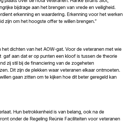
eg plaats over de nota Veteranen. Hanke Bruins Slot,
grijke bijdrage aan het brengen van vrede en veiligheid.
verdient erkenning en waardering. Erkenning voor het werken
d zijn om het hoogste offer te willen brengen.”
en het dichten van het AOW-gat. Voor de veteranen met wie
t gaf aan dat er op punten een kloof is tussen de theorie
 zij stil bij de financiering van de zogeheten
zen. Dit zijn de plekken waar veteranen elkaar ontmoeten.
illen gaan zitten om te kijken hoe dit beter geregeld kan
verlaat. Hun betrokkenheid is van belang, ook na de
front onder de Regeling Reünie Faciliteiten voor veteranen