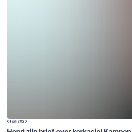
01 juli 2026
Hen­ri zijn brief over kerk­asiel Kam­pen