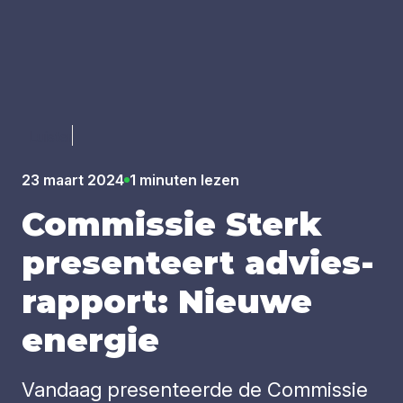
Luister
23 maart 2024
1 minuten lezen
Com­mis­sie Sterk
pre­sen­teert advies­
rap­port: Nieu­we
ener­gie
Vandaag presenteerde de Commissie