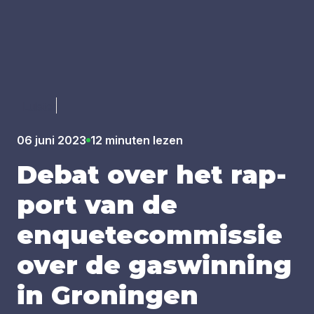
Luister
06 juni 2023
12 minuten lezen
Debat over het rap­
port van de
enquete­com­mis­sie
over de gas­win­ning
in Gro­nin­gen