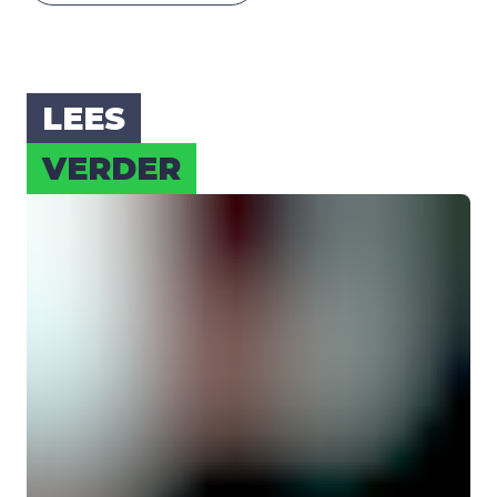
LEES
VER­DER