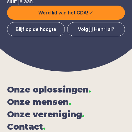
sluit je aan.
Word lid van het CDA!
Blijf op de hoogte
Volg jij Henri al?
Onze oplos­sin­gen
.
Onze men­sen
.
Onze ver­e­ni­ging
.
Con­tact
.