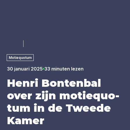
Luister
Motiequotum
30 januari 2025
33 minuten lezen
Hen­ri Bon­ten­bal
over zijn motie­quo­
tum in de Twee­de
Kamer