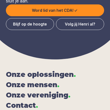
sluit je aan.
Word lid van het CDA!
Blijf op de hoogte
Volg jij Henri al?
Onze oplos­sin­gen
.
Onze men­sen
.
Onze ver­e­ni­ging
.
Con­tact
.