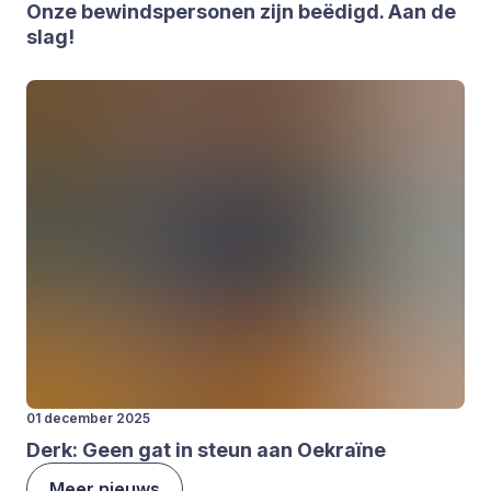
Onze bewinds­per­so­nen zijn beë­digd. Aan de
slag!
01 december 2025
Derk: Geen gat in steun aan Oek­ra­ï­ne
Meer nieuws