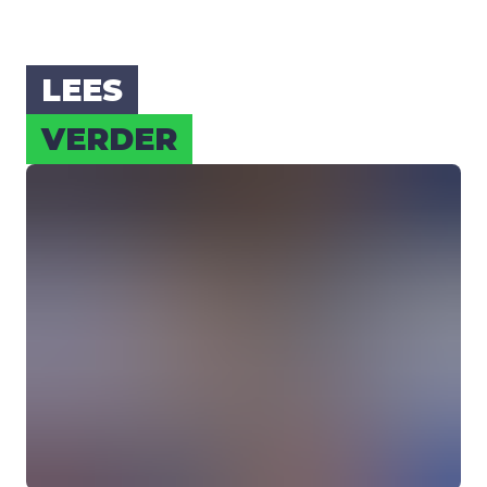
LEES
VER­DER