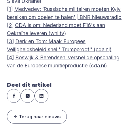
Slava Ukraine!
[1]
Medvedev: ‘Russische militairen moeten Kyiv
bereiken om doelen te halen’ | BNR Nieuwsradio
[2]
CDA is om: Nederland moet F16's aan
Oekraïne leveren (wnl.tv)
[3]
Derk en Tom: Maak Europees
Veiligheidsbeleid snel ''Trumpproof'' (cda.nl)
[4]
Boswijk & Berendsen: versnel de opschaling
van de Europese munitieproductie (cda.nl)
Deel dit artikel
Terug naar nieuws