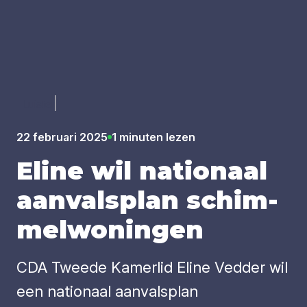
Luister
22 februari 2025
1 minuten lezen
Eli­ne wil nati­o­naal
aan­vals­plan schim­
mel­wo­nin­gen
CDA Tweede Kamerlid Eline Vedder wil
een nationaal aanvalsplan