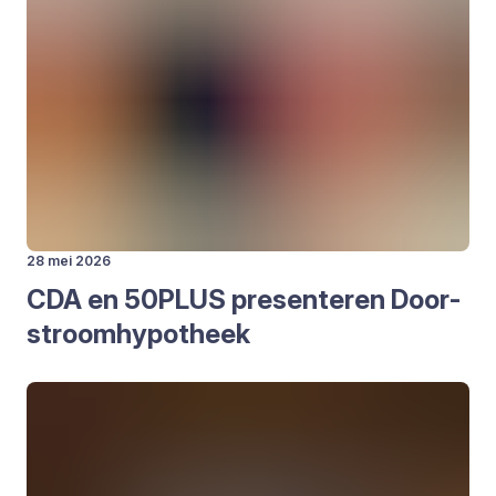
28 mei 2026
CDA
en
50
PLUS
pre­sen­te­ren Door­
stroom­hy­po­theek