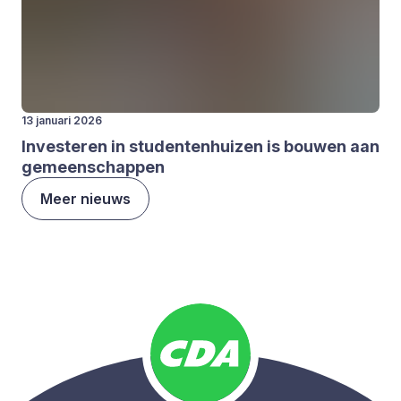
13 januari 2026
Inves­te­ren in stu­den­ten­hui­zen is bou­wen aan
gemeen­schap­pen
Meer nieuws