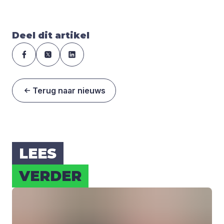
Deel dit artikel
Terug naar nieuws
LEES
VER­DER