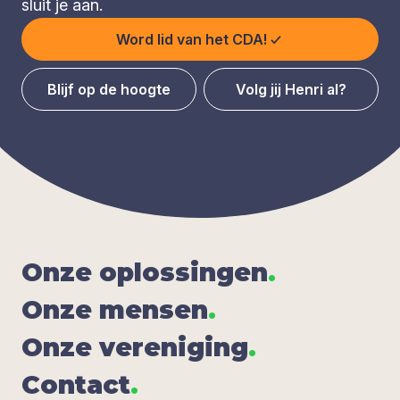
sluit je aan.
Word lid van het CDA!
Blijf op de hoogte
Volg jij Henri al?
Onze oplos­sin­gen
.
Onze men­sen
.
Onze ver­e­ni­ging
.
Con­tact
.