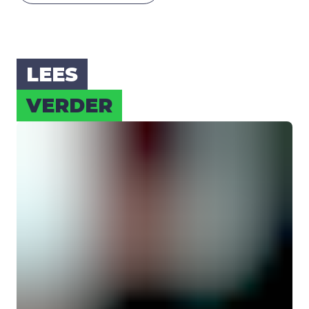
LEES
VER­DER