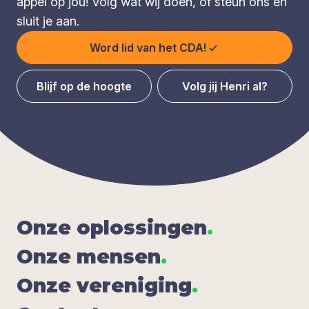
appèl op jou! Volg wat wij doen, of steun ons en
sluit je aan.
Word lid van het CDA!
Blijf op de hoogte
Volg jij Henri al?
Onze oplos­sin­gen
.
Onze men­sen
.
Onze ver­e­ni­ging
.