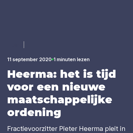
Luister
11 september 2020
1 minuten lezen
Heer­ma: het is tijd
voor een nieu­we
maat­schap­pe­lij­ke
orde­ning
Fractievoorzitter Pieter Heerma pleit in