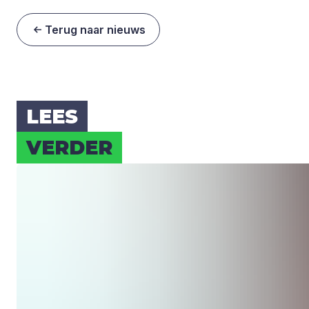
Terug naar nieuws
LEES
VER­DER