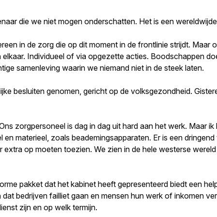
ar die we niet mogen onderschatten. Het is een wereldwijde st
ereen in de zorg die op dit moment in de frontlinie strijdt. Maa
 elkaar. Individueel of via opgezette acties. Boodschappen 
tige samenleving waarin we niemand niet in de steek laten.
jke besluiten genomen, gericht op de volksgezondheid. Gister
 Ons zorgpersoneel is dag in dag uit hard aan het werk. Maar ik 
el en materieel, zoals beademingsapparaten. Er is een dringend
r extra op moeten toezien. We zien in de hele westerse wereld
enorme pakket dat het kabinet heeft gepresenteerd biedt een h
at bedrijven failliet gaan en mensen hun werk of inkomen verli
nst zijn en op welk termijn.