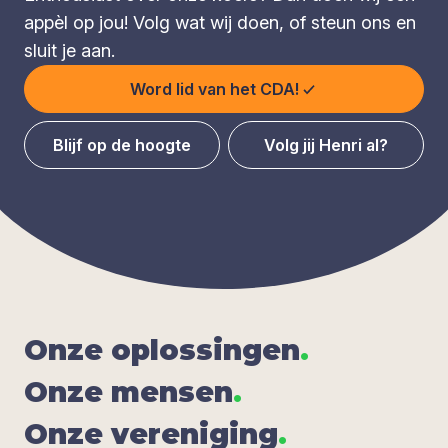
appèl op jou! Volg wat wij doen, of steun ons en
sluit je aan.
Word lid van het CDA!
Blijf op de hoogte
Volg jij Henri al?
Onze oplos­sin­gen
.
Onze men­sen
.
Onze ver­e­ni­ging
.