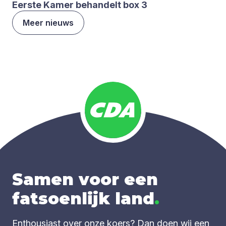
Eer­ste Kamer behan­delt box
3
Meer nieuws
Samen voor een
fatsoenlijk land
.
Enthousiast over onze koers? Dan doen wij een