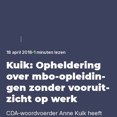
Luister
18 april 2018
1 minuten lezen
Kuik: Ophel­de­ring
over mbo-oplei­din­
gen zon­der voor­uit­
zicht op werk
CDA-woordvoerder Anne Kuik heeft