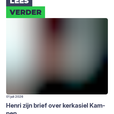
LEES
VER­DER
01 juli 2026
Hen­ri zijn brief over kerk­asiel Kam­
pen